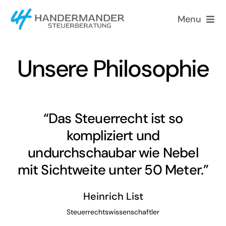
Skip
Menu
to
content
Home
Unsere Philosophie
Philosophie
Leistungen
“Das Steuerrecht ist so
kompliziert und
Aktuelles
undurchschaubar wie Nebel
mit Sichtweite unter 50 Meter.”
Karriere
Heinrich List
Steuerrechtswissenschaftler