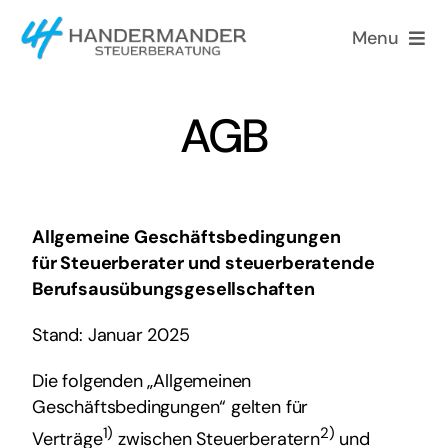
Skip
Menu
to
content
Home
AGB
Philosophie
Leistungen
Allgemeine Geschäftsbedingungen
für Steuerberater und steuerberatende
Aktuelles
Berufsausübungsgesellschaften
Stand: Januar 2025
Karriere
Die folgenden „Allgemeinen
Geschäftsbedingungen“ gelten für
1)
2)
Verträge
zwischen Steuerberatern
und